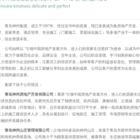
青岛神州集团，成立于1987年。经过近30年的发展，现已发展成为集房地产开
理、居家养老、酒店管理、专业施工（门窗施工、景观绿化施工）等多项产业于一体的
厚，综合资源丰富。
公司始终以 “引领中国房地产发展方向，使人们的居家生活更好”为使命，以成为
景，致力于做规范化企业、品牌企业、百年企业。公司以职业道德、学习创新的核心价
人力资源作为企业的根本，注重员工的培训开发，始终将客户的利益放在首位。管理模
营管理机制，真正的让员工能够分享到企业发展的成果。公司以客户的需求为出发点，
断实现跨越式发展。
集团下设子公司情况：
青岛神州房地产开发有限公司：
秉承“引领中国房地产发展方向，使人们的居家生
提供优质的居住环境。在胶州先后开发了锦绣佳苑、杭州花园、康都绿苑、云溪城、西
及宋城美域（代管项目）等等，总开发面积超过150万平方米，拥有一批高素质的房地
至上的施工建设技术人才，具有从规划设计、征地拆迁、施工管理、市场营销等全过程
设施的开发建设任务。
青岛神州山庄管理有限公司：
占地4000多亩的神州山庄，坐落于青岛市胶州市营
吧和有机种养殖基地。公司致力于为顾客提供度假休闲、健康养老、生态旅游等高端服