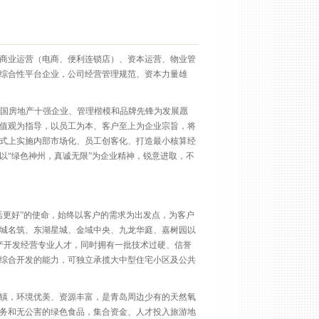
发、商业运营（电商、便利连锁店）、资本运营、物业管
综合性平台企业，公司经营管理规范、资本力量雄
中国房地产十强企业、管理楷模和品牌先锋为发展愿
值观为指导，以员工为本、客户至上为企业宗旨，将
式上实施内部市场化、员工创客化、打造最小核算经
以“绿色神州，真诚无限”为企业精神，锐意进取，不
活更好”的使命，始终以客户的需求为出发点，为客户
城名筑、东湖星城、金域中央、九龙华庭、嘉树园以
产开发经营专业人才，同时拥有一批技术过硬、信誉
综合开发的能力，可独立承揽大中型住宅小区及公共
海镇，环境优美、资源丰富，是青岛周边少有的天然氧
务和无公害的绿色食品，集合资金、人才投入旅游地