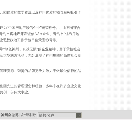
儿园优质的教学资源以及神州优质的物管服务吸引了
评为“中国房地产诚信企业”光荣称号。、山东省守合
青岛市房地产开发诚信AAA企业、青岛市“优秀房地
营企业思想政治工作示范单位荣誉称号等。
承“绿色神州，真诚无限”的企业精神，勇于承担社会
动及大型慈善活动，充分展现了神州集团的高度社会责
管理资源、强势的品牌竞争力致力于做最受信赖的品
集团先进的管理理念和经验，多年来在许多企业文化
共创一份伟大事业。
神州会微博
| 友情链接: