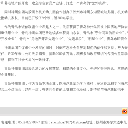
产和养老地产的开发，建立绿色食品产业链，打造一个青岛的“世外桃源”。
同时神州集团与胶州市机关幼儿园合作创办了胶州市神州东湖星城幼儿园，机关幼
大批幼儿家长。目前已开设了9个班，近300名学生。
作为青岛市诚信联盟企业发起人之一，先后获得了青岛神州集团被中国房地产协会
同重信用企业、青岛神州集团还曾连续多年获得山东省、青岛市“守合同重信用企业”，
产开发企业”、青岛市“房地产开发先进企业”、“先进单位”、“明星企业”、青岛市民
神州集团在谋求企业发展的同时，时刻不忘社会各界对我们的信任和支持，努力秉
责任。近30年来，公司先后捐资、捐助2000多万元，积极参加政府组织的各项公益活
任感，得到了社会各界的一致好评。
青岛神州集团以极具潜力的发展前景、和谐的企业文化、先进的管理理念、丰厚的
牌企业集团。
青岛神州集团，作为青岛本地企业，以海尔集团为学习榜样，多次参观和学习海尔
理念上不谋而合，趋向一致，有共同合作的土壤和文化基础，期待能与海尔集团携手，
客服电话：0532-82279877 邮箱：
shenzhou7107@126.com
地址：胶州市海尔大道中段